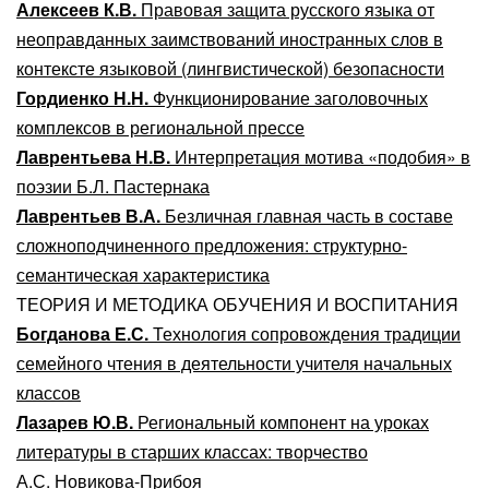
Алексеев К.В.
Правовая защита русского языка от
неоправданных заимствований иностранных слов в
контексте языковой (лингвистической) безопасности
Гордиенко Н.Н.
Функционирование заголовочных
комплексов в региональной прессе
Лаврентьева Н.В.
Интерпретация мотива «подобия» в
поэзии Б.Л. Пастернака
Лаврентьев В.А.
Безличная главная часть в составе
сложноподчиненного предложения: структурно-
семантическая характеристика
ТЕОРИЯ И МЕТОДИКА ОБУЧЕНИЯ И ВОСПИТАНИЯ
Богданова Е.С.
Технология сопровождения традиции
семейного чтения в деятельности учителя начальных
классов
Лазарев Ю.В.
Региональный компонент на уроках
литературы в старших классах: творчество
А.С. Новикова-Прибоя