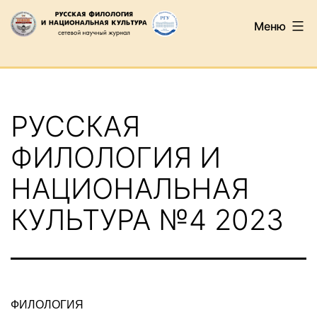
Перейти
Меню
к
содержимому
Русская
филология
и
РУССКАЯ
национальная
культура
ФИЛОЛОГИЯ И
НАЦИОНАЛЬНАЯ
КУЛЬТУРА №4 2023
ФИЛОЛОГИЯ