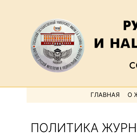
Перейти
к
содержимому
Русская
филология
ГЛАВНАЯ
О 
и
национальная
культура
ПОЛИТИКА ЖУРН