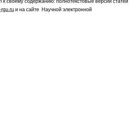
 к своему содержанию: полнотекстовые версии статей
g-rgu.ru
и на сайте Научной электронной