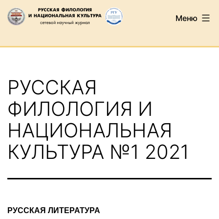
Перейти
Меню
к
содержимому
Русская
филология
и
РУССКАЯ
национальная
культура
ФИЛОЛОГИЯ И
НАЦИОНАЛЬНАЯ
КУЛЬТУРА №1 2021
РУССКАЯ
ЛИТЕРАТУРА