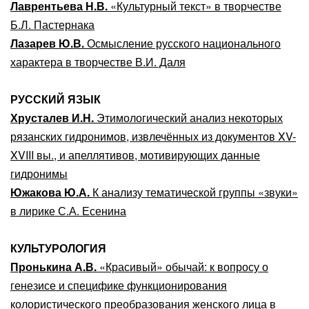
Лаврентьева
Н
.
В
.
«Культурный текст» в творчестве
Б.Л. Пастернака
Лазарев
Ю
.
В
.
Осмысление русского национального
характера в творчестве В.И. Даля
РУССКИЙ ЯЗЫК
Хрусталев
И
.
Н
.
Этимологический анализ некоторых
рязанских гидронимов, извлечённых из документов XV-
XVIII вы., и апеллятивов, мотивирующих данные
гидронимы
Южакова
Ю
.
А
.
К анализу тематической группы «звуки»
в лирике С.А. Есенина
КУЛЬТУРОЛОГИЯ
Пронькина
А
.
В
.
«Красивый» обычай: к вопросу о
генезисе и специфике функционирования
колористического преобразования женского лица в